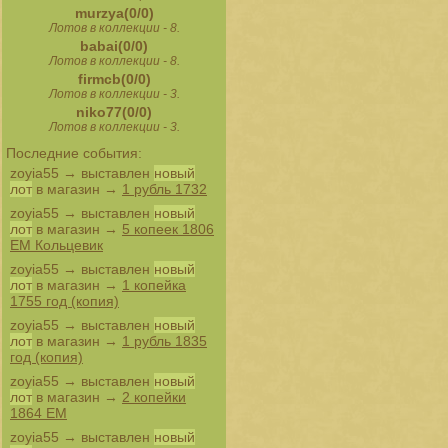
murzya(0/0)
Лотов в коллекции - 8.
babai(0/0)
Лотов в коллекции - 8.
firmcb(0/0)
Лотов в коллекции - 3.
niko77(0/0)
Лотов в коллекции - 3.
Последние события:
zoyia55
→ выставлен
новый
лот
в магазин →
1 рубль 1732
zoyia55
→ выставлен
новый
лот
в магазин →
5 копеек 1806
ЕМ Кольцевик
zoyia55
→ выставлен
новый
лот
в магазин →
1 копейка
1755 год (копия)
zoyia55
→ выставлен
новый
лот
в магазин →
1 рубль 1835
год (копия)
zoyia55
→ выставлен
новый
лот
в магазин →
2 копейки
1864 ЕМ
zoyia55
→ выставлен
новый