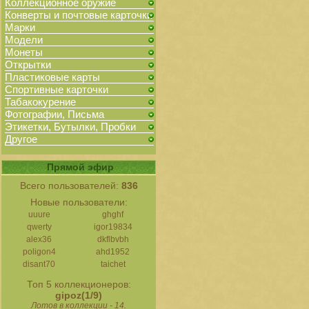
Коллекционное оружие
Конверты и почтовые карточки
Марки
Модели
Монеты
Открытки
Пластиковые карты
Спортивные карточки
Табакокурение
Фотографии, Письма
Этикетки, Бутылки, Пробки
Другое
Прямой эфир
Всего пользователей:
836
Новые пользователи:
uuure
ghghf
qwerty
igor19834
alex36
dkflbvbh
poligon4
ahd1952
disant70
taichet
Топ 5 коллекционеров:
gipoz(1/9)
Лотов в коллекции - 14.