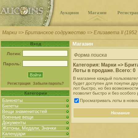
Аукцион
Магазин
Регистра
Марки => Британское содружество => Елизавета II (1952
Магазин
Вход
Логин:
Форма поиска
Пароль:
Категория: Марки => Брита
Лоты в продаже. Всего: 0
В магазине каждый пользовате
будет доступен для покупки др
Регистрация
Забыли пароль?
лот быстро, но без возможност
Категории
позволит быстро и без особого 
Банкноты
Просматривать лоты в ново
Билеты
Вещи знаменитостей
Название
Военные вещи
Документы
Жетоны, Медали, Значки
Календари