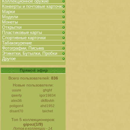
Коллекционное оружие
Конверты и почтовые карточки
Марки
Модели
Монеты
Открытки
Пластиковые карты
Спортивные карточки
Табакокурение
Фотографии, Письма
Этикетки, Бутылки, Пробки
Другое
Прямой эфир
Всего пользователей:
836
Новые пользователи:
uuure
ghghf
qwerty
igor19834
alex36
dkflbvbh
poligon4
ahd1952
disant70
taichet
Топ 5 коллекционеров:
gipoz(1/9)
Лотов в коллекции - 14.