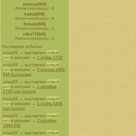
murzya(0/0)
Лотов в коллекции - 8.
babai(0/0)
Лотов в коллекции - 8.
firmcb(0/0)
Лотов в коллекции - 3.
niko77(0/0)
Лотов в коллекции - 3.
Последние события:
zoyia55
→ выставлен
новый
лот
в магазин →
1 рубль 1732
zoyia55
→ выставлен
новый
лот
в магазин →
5 копеек 1806
ЕМ Кольцевик
zoyia55
→ выставлен
новый
лот
в магазин →
1 копейка
1755 год (копия)
zoyia55
→ выставлен
новый
лот
в магазин →
1 рубль 1835
год (копия)
zoyia55
→ выставлен
новый
лот
в магазин →
2 копейки
1864 ЕМ
zoyia55
→ выставлен
новый