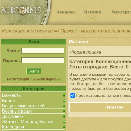
Аукцион
Магазин
Регистра
Коллекционное оружие => Оружие - магазин монет,анти
Магазин
Вход
Логин:
Форма поиска
Пароль:
Категория: Коллекционно
Лоты в продаже. Всего: 0
В магазине каждый пользовате
будет доступен для покупки др
Регистрация
Забыли пароль?
лот быстро, но без возможност
Категории
позволит быстро и без особого 
Банкноты
Просматривать лоты в ново
Билеты
Вещи знаменитостей
Название
Военные вещи
Документы
Жетоны, Медали, Значки
Календари