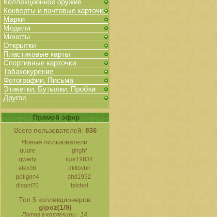
Коллекционное оружие
Конверты и почтовые карточки
Марки
Модели
Монеты
Открытки
Пластиковые карты
Спортивные карточки
Табакокурение
Фотографии, Письма
Этикетки, Бутылки, Пробки
Другое
Прямой эфир
Всего пользователей:
836
Новые пользователи:
uuure
ghghf
qwerty
igor19834
alex36
dkflbvbh
poligon4
ahd1952
disant70
taichet
Топ 5 коллекционеров:
gipoz(1/9)
Лотов в коллекции - 14.