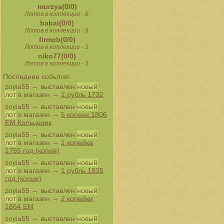
murzya(0/0)
Лотов в коллекции - 8.
babai(0/0)
Лотов в коллекции - 8.
firmcb(0/0)
Лотов в коллекции - 3.
niko77(0/0)
Лотов в коллекции - 3.
Последние события:
zoyia55
→ выставлен
новый
лот
в магазин →
1 рубль 1732
zoyia55
→ выставлен
новый
лот
в магазин →
5 копеек 1806
ЕМ Кольцевик
zoyia55
→ выставлен
новый
лот
в магазин →
1 копейка
1755 год (копия)
zoyia55
→ выставлен
новый
лот
в магазин →
1 рубль 1835
год (копия)
zoyia55
→ выставлен
новый
лот
в магазин →
2 копейки
1864 ЕМ
zoyia55
→ выставлен
новый