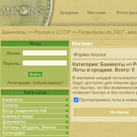
Аукцион
Магазин
Регистра
Банкноты => Россия и СССР => Госвыпуски до 1917 - ма
Магазин
Вход
Логин:
Форма поиска
Пароль:
Категория: Банкноты => Р
Лоты в продаже. Всего: 0
В магазине каждый пользовате
будет доступен для покупки др
Регистрация
Забыли пароль?
лот быстро, но без возможност
Категории
позволит быстро и без особого 
Банкноты
Просматривать лоты в ново
Билеты
Вещи знаменитостей
Название
Военные вещи
Документы
Жетоны, Медали, Значки
Календари