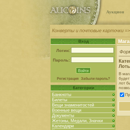
Аукцион
Конверты и почтовые карточки =>
Мага
Вход
Логин:
Форм
Пароль:
Кате
Лоты
В маг
будет
Регистрация
Забыли пароль?
лот б
Категории
позво
Банкноты
Пр
Билеты
Вещи знаменитостей
Военные вещи
Документы
Жетоны, Медали, Значки
Календари