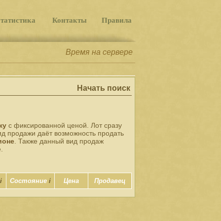
татистика
Контакты
Правила
Время на сервере
Начать поиск
жу
с фиксированной ценой. Лот сразу
ид продажи даёт возможность продать
ионе
. Также данный вид продаж
.
i
Состояние
i
Цена
Продавец