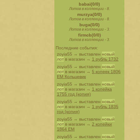
babai(0/0)
Лотов в коллекции - 8.
murzya(0/0)
Лотов в коллекции - 8.
buga(0/0)
Лотов в коллекции - 3.
firmcb(0/0)
Лотов в коллекции - 3.
Последние события:
zoyia55
→ выставлен
новый
лот
в магазин →
1 рубль 1732
zoyia55
→ выставлен
новый
лот
в магазин →
5 копеек 1806
ЕМ Кольцевик
zoyia55
→ выставлен
новый
лот
в магазин →
1 копейка
1755 год (копия)
zoyia55
→ выставлен
новый
лот
в магазин →
1 рубль 1835
год (копия)
zoyia55
→ выставлен
новый
лот
в магазин →
2 копейки
1864 ЕМ
zoyia55
→ выставлен
новый