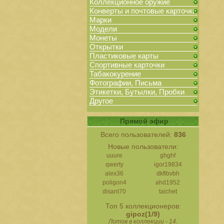
Коллекционное оружие
Конверты и почтовые карточки
Марки
Модели
Монеты
Открытки
Пластиковые карты
Спортивные карточки
Табакокурение
Фотографии, Письма
Этикетки, Бутылки, Пробки
Другое
Прямой эфир
Всего пользователей:
836
Новые пользователи:
uuure
ghghf
qwerty
igor19834
alex36
dkflbvbh
poligon4
ahd1952
disant70
taichet
Топ 5 коллекционеров:
gipoz(1/9)
Лотов в коллекции - 14.