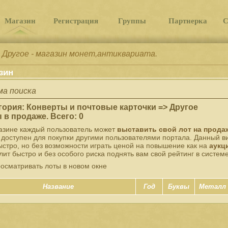
Магазин
Регистрация
Группы
Партнерка
С
 Другое - магазин монет,антиквариата.
зин
а поиска
гория: Конверты и почтовые карточки => Другое
 в продаже. Всего: 0
азине каждый пользователь может
выставить свой лот на прода
 доступен для покупки другими пользователями портала. Данный в
ыстро, но без возможности играть ценой на повышение как на
аукц
лит быстро и без особого риска поднять вам свой рейтинг в системе
осматривать лоты в новом окне
Название
Год
Буквы
Металл