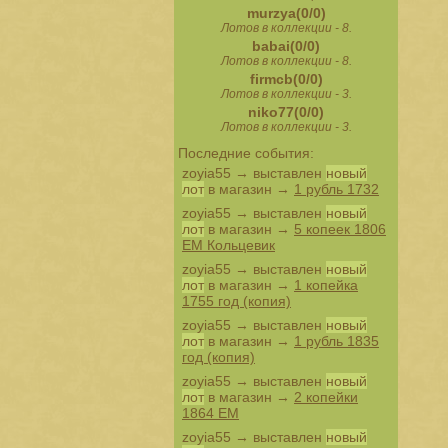
murzya(0/0)
Лотов в коллекции - 8.
babai(0/0)
Лотов в коллекции - 8.
firmcb(0/0)
Лотов в коллекции - 3.
niko77(0/0)
Лотов в коллекции - 3.
Последние события:
zoyia55
→ выставлен
новый
лот
в магазин →
1 рубль 1732
zoyia55
→ выставлен
новый
лот
в магазин →
5 копеек 1806
ЕМ Кольцевик
zoyia55
→ выставлен
новый
лот
в магазин →
1 копейка
1755 год (копия)
zoyia55
→ выставлен
новый
лот
в магазин →
1 рубль 1835
год (копия)
zoyia55
→ выставлен
новый
лот
в магазин →
2 копейки
1864 ЕМ
zoyia55
→ выставлен
новый