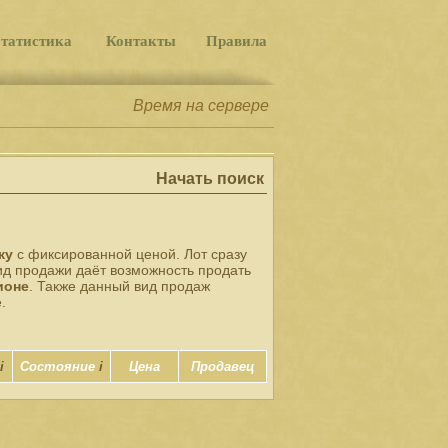
татистика
Контакты
Правила
Время на сервере
Начать поиск
жу
с фиксированной ценой. Лот сразу
ид продажи даёт возможность продать
ионе
. Также данный вид продаж
.
i
Состояние
i
Цена
Продавец