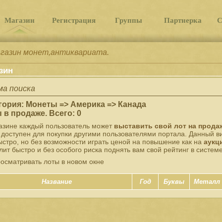
Магазин
Регистрация
Группы
Партнерка
С
агазин монет,антиквариата.
зин
а поиска
гория: Монеты => Америка => Канада
 в продаже. Всего: 0
азине каждый пользователь может
выставить свой лот на прода
 доступен для покупки другими пользователями портала. Данный в
ыстро, но без возможности играть ценой на повышение как на
аукц
лит быстро и без особого риска поднять вам свой рейтинг в системе
осматривать лоты в новом окне
Название
Год
Буквы
Металл