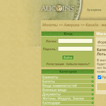
Аукцион
Монеты => Америка => Канада - м
Мага
Вход
Логин:
Форм
Пароль:
Кате
Лоты
В маг
будет
Регистрация
Забыли пароль?
лот б
Категории
позво
Банкноты
Пр
Билеты
Вещи знаменитостей
Военные вещи
Документы
Жетоны, Медали, Значки
Календари