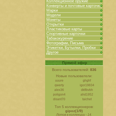
Коллекционное оружие
Конверты и почтовые карточки
Марки
Модели
Монеты
Открытки
Пластиковые карты
Спортивные карточки
Табакокурение
Фотографии, Письма
Этикетки, Бутылки, Пробки
Другое
Прямой эфир
Всего пользователей:
836
Новые пользователи:
uuure
ghghf
qwerty
igor19834
alex36
dkflbvbh
poligon4
ahd1952
disant70
taichet
Топ 5 коллекционеров:
gipoz(1/9)
Лотов в коллекции - 14.