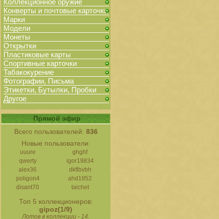
Коллекционное оружие
Конверты и почтовые карточки
Марки
Модели
Монеты
Открытки
Пластиковые карты
Спортивные карточки
Табакокурение
Фотографии, Письма
Этикетки, Бутылки, Пробки
Другое
Прямой эфир
Всего пользователей:
836
Новые пользователи:
uuure
ghghf
qwerty
igor19834
alex36
dkflbvbh
poligon4
ahd1952
disant70
taichet
Топ 5 коллекционеров:
gipoz(1/9)
Лотов в коллекции - 14.