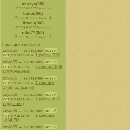
murzya(0/0)
Лотов в коллекции - 8.
babai(0/0)
Лотов в коллекции - 8.
firmcb(0/0)
Лотов в коллекции - 3.
niko77(0/0)
Лотов в коллекции - 3.
Последние события:
zoyia55
→ выставлен
новый
лот
в магазин →
1 рубль 1732
zoyia55
→ выставлен
новый
лот
в магазин →
5 копеек 1806
ЕМ Кольцевик
zoyia55
→ выставлен
новый
лот
в магазин →
1 копейка
1755 год (копия)
zoyia55
→ выставлен
новый
лот
в магазин →
1 рубль 1835
год (копия)
zoyia55
→ выставлен
новый
лот
в магазин →
2 копейки
1864 ЕМ
zoyia55
→ выставлен
новый