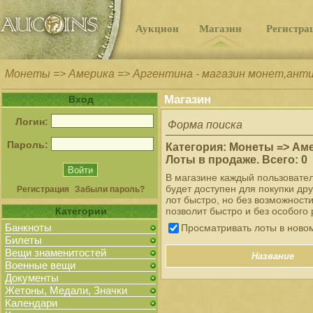
Аукцион
Магазин
Регистра
Монеты => Америка => Аргентина - магазин монет,ант
Магазин
Вход
Логин:
Форма поиска
Пароль:
Категория: Монеты => Ам
Лоты в продаже. Всего: 0
В магазине каждый пользовате
будет доступен для покупки др
Регистрация
Забыли пароль?
лот быстро, но без возможност
Категории
позволит быстро и без особого 
Банкноты
Просматривать лоты в ново
Билеты
Вещи знаменитостей
Название
Военные вещи
Документы
Жетоны, Медали, Значки
Календари