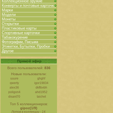
Коллекционное оружие
Конверты и почтовые карточки
Марки
Модели
Монеты
Открытки
Пластиковые карты
Спортивные карточки
Табакокурение
Фотографии, Письма
Этикетки, Бутылки, Пробки
Другое
Прямой эфир
Всего пользователей:
836
Новые пользователи:
uuure
ghghf
qwerty
igor19834
alex36
dkflbvbh
poligon4
ahd1952
disant70
taichet
Топ 5 коллекционеров:
gipoz(1/9)
Лотов в коллекции - 14.