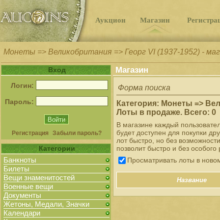
Аукцион
Магазин
Регистра
Монеты => Великобритания => Георг VI (1937-1952) - м
Магазин
Вход
Логин:
Форма поиска
Пароль:
Категория: Монеты => Вели
Лоты в продаже. Всего: 0
В магазине каждый пользовате
будет доступен для покупки др
Регистрация
Забыли пароль?
лот быстро, но без возможност
Категории
позволит быстро и без особого 
Банкноты
Просматривать лоты в ново
Билеты
Вещи знаменитостей
Название
Военные вещи
Документы
Жетоны, Медали, Значки
Календари