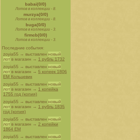
babai(0/0)
Лотов в коллекции - 8.
murzya(0/0)
Лотов в коллекции - 8.
buga(0/0)
Лотов в коллекции - 3.
firmcb(0/0)
Лотов в коллекции - 3.
Последние события:
zoyia55
→ выставлен
новый
лот
в магазин →
1 рубль 1732
zoyia55
→ выставлен
новый
лот
в магазин →
5 копеек 1806
ЕМ Кольцевик
zoyia55
→ выставлен
новый
лот
в магазин →
1 копейка
1755 год (копия)
zoyia55
→ выставлен
новый
лот
в магазин →
1 рубль 1835
год (копия)
zoyia55
→ выставлен
новый
лот
в магазин →
2 копейки
1864 ЕМ
zoyia55
→ выставлен
новый