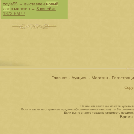
zoyia55
→ выставлен
новый
лот
в магазин →
3 копейки
1873 ЕМ !!!
Главная
-
Аукцион
-
Магазин
-
Регистрац
Copyr
На нашем сайте вы можете купить
а
Если у вас есть старинные предметы(
монеты
,
антиквариат
), то Вы сможет
Если вы не знаете текущую стоимость предмет
Время 