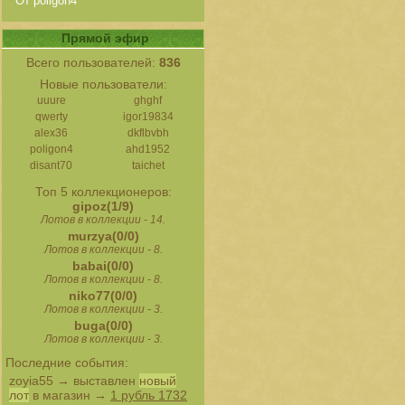
От poligon4
Прямой эфир
Всего пользователей:
836
Новые пользователи:
uuure
ghghf
qwerty
igor19834
alex36
dkflbvbh
poligon4
ahd1952
disant70
taichet
Топ 5 коллекционеров:
gipoz(1/9)
Лотов в коллекции - 14.
murzya(0/0)
Лотов в коллекции - 8.
babai(0/0)
Лотов в коллекции - 8.
niko77(0/0)
Лотов в коллекции - 3.
buga(0/0)
Лотов в коллекции - 3.
Последние события:
zoyia55
→ выставлен
новый
лот
в магазин →
1 рубль 1732