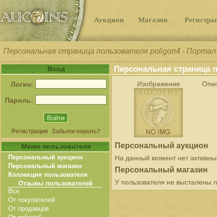
Аукцион
Магазин
Регистра
Персональная страница пользователя poligon4 - Портал 
Персональная страница п
Вход
Изображение
Опи
Логин:
Пароль:
Регистрация
Забыли пароль?
Персональный аукцион
Меню пользователя
Персональный аукцион
На данный момент нет активны
Персональный магазин
Персональный магазин
Коллекция пользователя
У пользователя не высталены л
Отзывы пользователей
Все
От покупателей
От продавцов