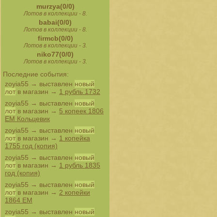
murzya(0/0)
Лотов в коллекции - 8.
babai(0/0)
Лотов в коллекции - 8.
firmcb(0/0)
Лотов в коллекции - 3.
niko77(0/0)
Лотов в коллекции - 3.
Последние события:
zoyia55
→ выставлен
новый
лот
в магазин →
1 рубль 1732
zoyia55
→ выставлен
новый
лот
в магазин →
5 копеек 1806
ЕМ Кольцевик
zoyia55
→ выставлен
новый
лот
в магазин →
1 копейка
1755 год (копия)
zoyia55
→ выставлен
новый
лот
в магазин →
1 рубль 1835
год (копия)
zoyia55
→ выставлен
новый
лот
в магазин →
2 копейки
1864 ЕМ
zoyia55
→ выставлен
новый