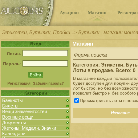
Аукцион
Магазин
Регистра
Этикетки, Бутылки, Пробки => Бутылки - магазин моне
Магазин
Вход
Логин:
Форма поиска
Пароль:
Категория: Этикетки, Бут
Лоты в продаже. Всего: 0
В магазине каждый пользовате
будет доступен для покупки др
Регистрация
Забыли пароль?
лот быстро, но без возможност
Категории
позволит быстро и без особого 
Банкноты
Просматривать лоты в ново
Билеты
Вещи знаменитостей
Название
Военные вещи
Документы
Жетоны, Медали, Значки
Календари