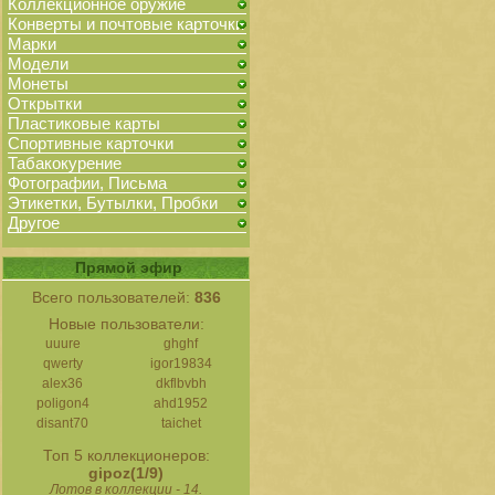
Коллекционное оружие
Конверты и почтовые карточки
Марки
Модели
Монеты
Открытки
Пластиковые карты
Спортивные карточки
Табакокурение
Фотографии, Письма
Этикетки, Бутылки, Пробки
Другое
Прямой эфир
Всего пользователей:
836
Новые пользователи:
uuure
ghghf
qwerty
igor19834
alex36
dkflbvbh
poligon4
ahd1952
disant70
taichet
Топ 5 коллекционеров:
gipoz(1/9)
Лотов в коллекции - 14.