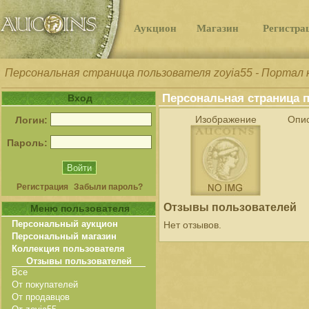
Аукцион
Магазин
Регистра
Персональная страница пользователя zoyia55 - Портал к
Персональная страница п
Вход
Изображение
Опи
Логин:
Пароль:
Регистрация
Забыли пароль?
Отзывы пользователей
Меню пользователя
Персональный аукцион
Нет отзывов.
Персональный магазин
Коллекция пользователя
Отзывы пользователей
Все
От покупателей
От продавцов