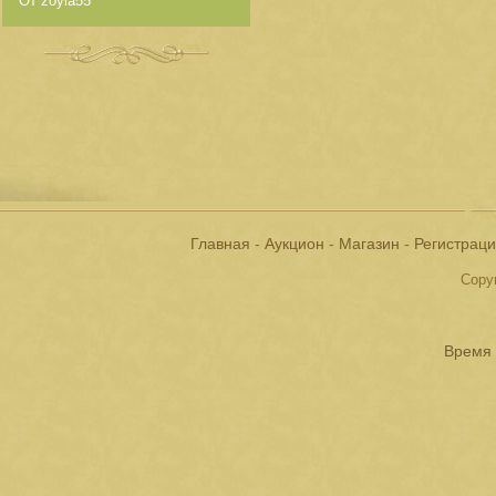
От zoyia55
Главная
-
Аукцион
-
Магазин
-
Регистрац
Copyr
Время 