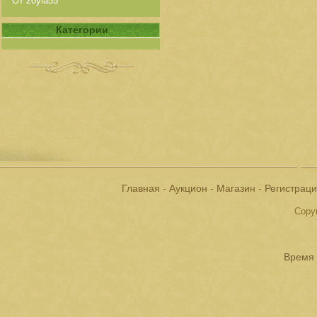
От zoyia55
Категории
Главная
-
Аукцион
-
Магазин
-
Регистрац
Copyr
Время 