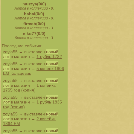
murzya(0/0)
Лотов в коллекции - 8.
babai(0/0)
Лотов в коллекции - 8.
firmcb(0/0)
Лотов в коллекции - 3.
niko77(0/0)
Лотов в коллекции - 3.
Последние события:
zoyia55
→ выставлен
новый
лот
в магазин →
1 рубль 1732
zoyia55
→ выставлен
новый
лот
в магазин →
5 копеек 1806
ЕМ Кольцевик
zoyia55
→ выставлен
новый
лот
в магазин →
1 копейка
1755 год (копия)
zoyia55
→ выставлен
новый
лот
в магазин →
1 рубль 1835
год (копия)
zoyia55
→ выставлен
новый
лот
в магазин →
2 копейки
1864 ЕМ
zoyia55
→ выставлен
новый