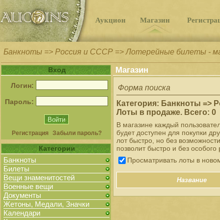
Аукцион
Магазин
Регистра
Банкноты => Россия и СССР => Лотерейные билеты - м
Магазин
Вход
Логин:
Форма поиска
Пароль:
Категория: Банкноты => 
Лоты в продаже. Всего: 0
В магазине каждый пользовате
будет доступен для покупки др
Регистрация
Забыли пароль?
лот быстро, но без возможност
Категории
позволит быстро и без особого 
Банкноты
Просматривать лоты в ново
Билеты
Вещи знаменитостей
Название
Военные вещи
Документы
Жетоны, Медали, Значки
Календари