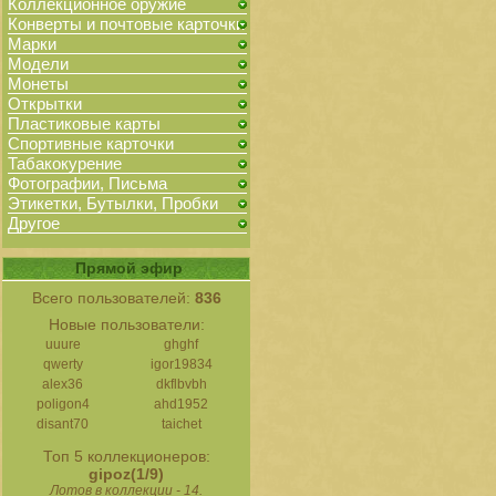
Коллекционное оружие
Конверты и почтовые карточки
Марки
Модели
Монеты
Открытки
Пластиковые карты
Спортивные карточки
Табакокурение
Фотографии, Письма
Этикетки, Бутылки, Пробки
Другое
Прямой эфир
Всего пользователей:
836
Новые пользователи:
uuure
ghghf
qwerty
igor19834
alex36
dkflbvbh
poligon4
ahd1952
disant70
taichet
Топ 5 коллекционеров:
gipoz(1/9)
Лотов в коллекции - 14.