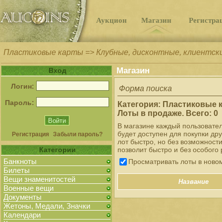
Аукцион
Магазин
Регистра
Пластиковые карты => Клубные, дисконтные, клиентск
Магазин
Вход
Логин:
Форма поиска
Пароль:
Категория: Пластиковые 
Лоты в продаже. Всего: 0
В магазине каждый пользовате
будет доступен для покупки др
Регистрация
Забыли пароль?
лот быстро, но без возможност
Категории
позволит быстро и без особого 
Банкноты
Просматривать лоты в ново
Билеты
Вещи знаменитостей
Название
Военные вещи
Документы
Жетоны, Медали, Значки
Календари