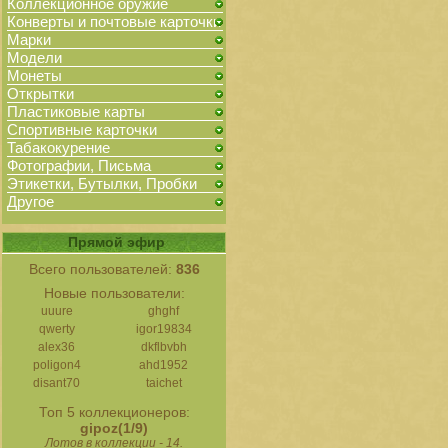
Коллекционное оружие
Конверты и почтовые карточки
Марки
Модели
Монеты
Открытки
Пластиковые карты
Спортивные карточки
Табакокурение
Фотографии, Письма
Этикетки, Бутылки, Пробки
Другое
Прямой эфир
Всего пользователей:
836
Новые пользователи:
uuure
ghghf
qwerty
igor19834
alex36
dkflbvbh
poligon4
ahd1952
disant70
taichet
Топ 5 коллекционеров:
gipoz(1/9)
Лотов в коллекции - 14.