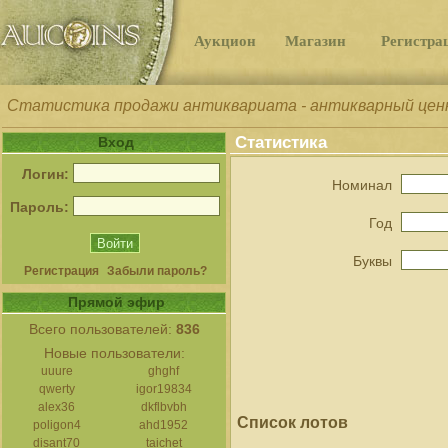
Аукцион
Магазин
Регистра
Статистика продажи антиквариата - антикварный цен
Статистика
Вход
Логин:
Номинал
Пароль:
Год
Буквы
Регистрация
Забыли пароль?
Прямой эфир
Всего пользователей:
836
Новые пользователи:
uuure
ghghf
qwerty
igor19834
alex36
dkflbvbh
Список лотов
poligon4
ahd1952
disant70
taichet