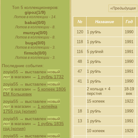
Топ 5 коллекционеров:
«Предыдущая
gipoz(1/9)
Лотов в коллекции - 14.
№
Название
Год
babai(0/0)
Лотов в коллекции - 8.
120
1 рубль
1990
murzya(0/0)
Лотов в коллекции - 8.
118
1 рубль
1991
buga(0/0)
Лотов в коллекции - 3.
116
5 рублей
1991
firmcb(0/0)
Лотов в коллекции - 3.
48
1 рубль
1990
Последние события:
47
1 рубль
1991
zoyia55
→ выставлен
новый
лот
в магазин →
1 рубль 1732
41
1 рубль
1990
zoyia55
→ выставлен
новый
2 кольца + 4
18-19
лот
в магазин →
5 копеек 1806
перстня
век
ЕМ Кольцевик
15 копеек
1922
zoyia55
→ выставлен
новый
лот
в магазин →
1 копейка
18
1 рубль
1990
1755 год (копия)
zoyia55
→ выставлен
новый
13
1 рубль
1991
лот
в магазин →
1 рубль 1835
год (копия)
10 копеек
1929
zoyia55
→ выставлен
новый